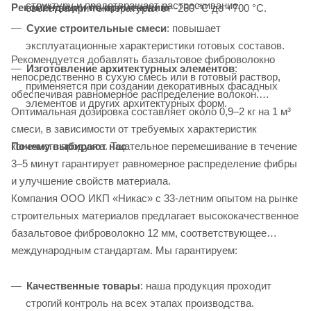
структуру и предотвращает растрескивание.
Рекомендации по применению
свойства при температурах от -260 °C до +700 °C.
Сухие строительные смеси
: повышает
эксплуатационные характеристики готовых составов.
Рекомендуется добавлять базальтовое фиброволокно
Изготовление архитектурных элементов
:
непосредственно в сухую смесь или в готовый раствор,
применяется при создании декоративных фасадных
обеспечивая равномерное распределение волокон.
элементов и других архитектурных форм.
Оптимальная дозировка составляет около 0,9–2 кг на 1 м³
смеси, в зависимости от требуемых характеристик
Почему выбирают нас
конечного продукта. Тщательное перемешивание в течение
3–5 минут гарантирует равномерное распределение фибры
и улучшение свойств материала.
Компания ООО ИКП «Никас» с 33-летним опытом на рынке
строительных материалов предлагает высококачественное
базальтовое фиброволокно 12 мм, соответствующее
международным стандартам. Мы гарантируем:
Качественные товары
: наша продукция проходит
строгий контроль на всех этапах производства.