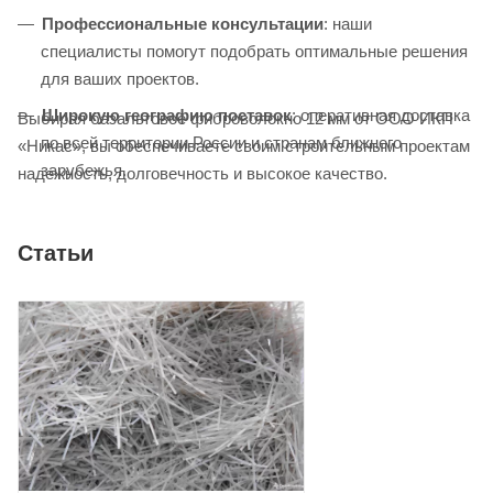
Профессиональные консультации
: наши
специалисты помогут подобрать оптимальные решения
для ваших проектов.
Широкую географию поставок
: оперативная доставка
Выбирая базальтовое фиброволокно 12 мм от ООО ИКП
по всей территории России и странам ближнего
«Никас», вы обеспечиваете своим строительным проектам
зарубежья.
надежность, долговечность и высокое качество.
Статьи