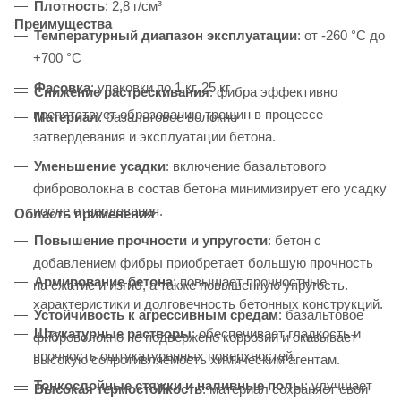
Плотность
: 2,8 г/см³
Преимущества
Температурный диапазон эксплуатации
: от -260 °C до
+700 °C
Фасовка
: упаковки по 1 кг, 25 кг
Снижение растрескивания
: фибра эффективно
препятствует образованию трещин в процессе
Материал
: базальтовое волокно
затвердевания и эксплуатации бетона.
Уменьшение усадки
: включение базальтового
фиброволокна в состав бетона минимизирует его усадку
после отвердевания.
Область применения
Повышение прочности и упругости
: бетон с
добавлением фибры приобретает большую прочность
Армирование бетона
: повышает прочностные
на сжатие и изгиб, а также повышенную упругость.
характеристики и долговечность бетонных конструкций.
Устойчивость к агрессивным средам
: базальтовое
Штукатурные растворы
: обеспечивает гладкость и
фиброволокно не подвержено коррозии и оказывает
прочность оштукатуренных поверхностей.
высокую сопротивляемость химическим агентам.
Тонкослойные стяжки и наливные полы
: улучшает
Высокая термостойкость
: материал сохраняет свои