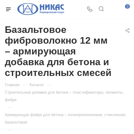
0
Базальтовое
фиброволокно 12 мм
– армирующая
добавка для бетона и
строительных смесей
—
—
Главная
Каталог
Строительные добавки для бетона – пластификаторы, пигменты,
фибра
—
Армирующая фибра для бетона – полипропиленовая, стеклянная,
базальтовая
—